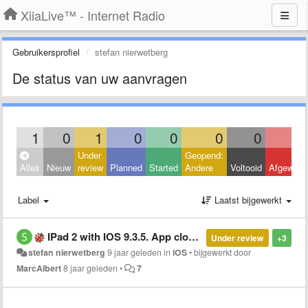
XiiaLive™ - Internet Radio
Gebruikersprofiel
stefan nierwetberg
De status van uw aanvragen
1
0
1
0
0
0
0
Under
Geopend:
Alles
Nieuw
review
Planned
Started
Andere
Voltooid
Afgeweze
Label
Laatst bijgewerkt
IPad 2 with IOS 9.3.5. App closes after selecting station
Under review
+3
stefan nierwetberg
9 jaar geleden
in
iOS
•
bijgewerkt door
MarcAlbert
8 jaar geleden
•
7