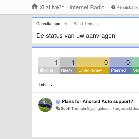
XiiaLive™ - Internet Radio
Kennisbank
Gebruikersprofiel
Scott Tremain
De status van uw aanvragen
1
1
0
0
Alles
Nieuw
Under review
Planned
Sta
Label
Plans for Android Auto support?
Scott Tremain
9 jaar geleden
•
bijgewerkt do