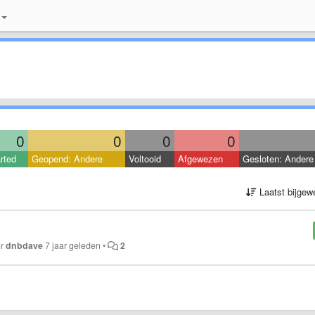
0
0
0
0
rted
Geopend: Andere
Voltooid
Afgewezen
Gesloten: Andere
Laatst bijgew
or
dnbdave
7 jaar geleden
•
2