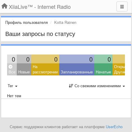
XiiaLive™ - Internet Radio
Профиль пользователя
Kotta Rainen
Ваши запросы по статусу
0
0
0
0
0
На
Открытые
Все
Новые
рассмотрении
Запланированные
Начатые
Другие
Тег
Со свежими изменениями
Нет тем
Сервис поддержки клиентов работает на платформе
UserEcho