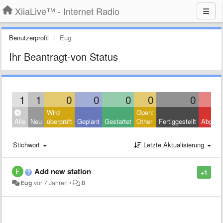
XiiaLive™ - Internet Radio
Benutzerprofil
Eug
Ihr Beantragt-von Status
1
1
0
0
0
0
0
Wird
Open:
Alle
Neu
überprüft
Geplant
Gestartet
Other
Fertiggestellt
Abgele
Stichwort
Letzte Aktualisierung
Add new station
+1
Eug
vor 7 Jahren
•
0