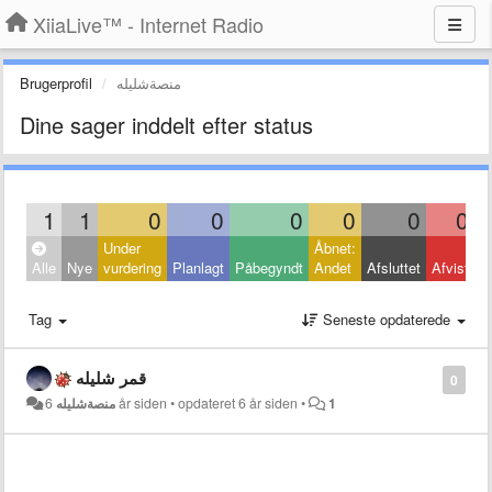
XiiaLive™ - Internet Radio
Brugerprofil
منصةشليله
Dine sager inddelt efter status
1
1
0
0
0
0
0
0
Under
Åbnet:
L
Alle
Nye
vurdering
Planlagt
Påbegyndt
Andet
Afsluttet
Afvist
A
Tag
Seneste opdaterede
قمر شليله
0
منصةشليله
6 år siden
•
opdateret
6 år siden
•
1