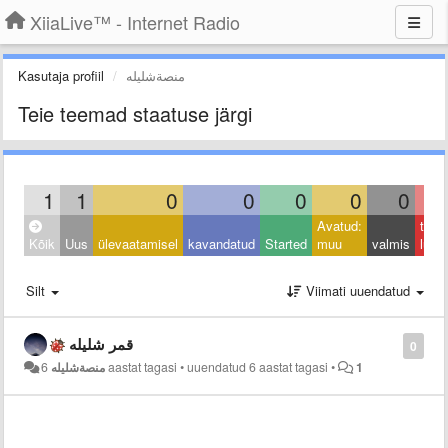
XiiaLive™ - Internet Radio
Kasutaja profiil
منصةشليله
Teie teemad staatuse järgi
1
1
0
0
0
0
0
Avatud:
taga
Kõik
Uus
ülevaatamisel
kavandatud
Started
muu
valmis
lüka
Silt
Viimati uuendatud
قمر شليله
0
منصةشليله
6 aastat tagasi
•
uuendatud
6 aastat tagasi
•
1