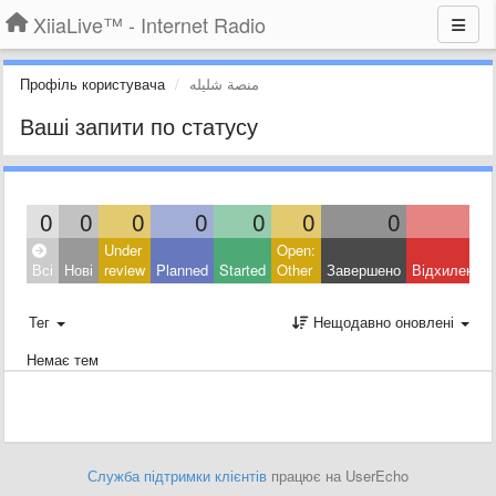
XiiaLive™ - Internet Radio
Профіль користувача
منصة شليله
Ваші запити по статусу
0
0
0
0
0
0
0
0
Under
Open:
Всі
Нові
review
Planned
Started
Other
Завершено
Відхилено
Тег
Нещодавно оновлені
Немає тем
Служба підтримки клієнтів
працює на UserEcho