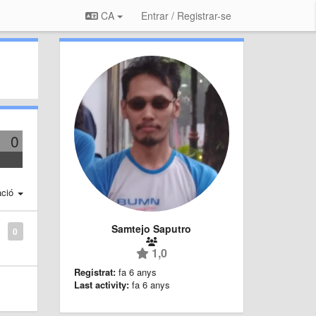
CA
Entrar / Registrar-se
0
ació
Samtejo Saputro
0
1,0
Registrat:
fa 6 anys
Last activity:
fa 6 anys