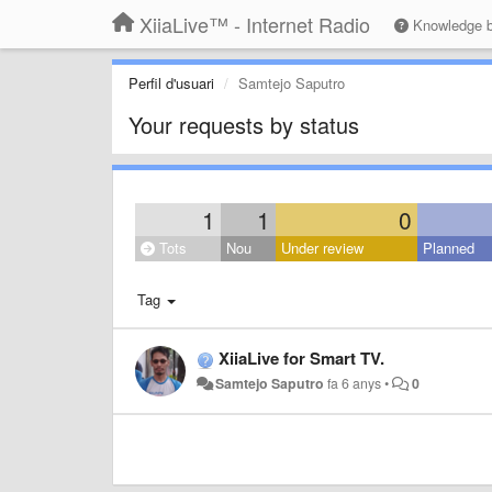
XiiaLive™ - Internet Radio
Knowledge 
Perfil d'usuari
Samtejo Saputro
Your requests by status
1
1
0
Tots
Nou
Under review
Planned
Tag
XiiaLive for Smart TV.
Samtejo Saputro
fa 6 anys
•
0