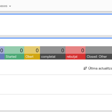
bases
0
0
0
0
0
Started
Obert
completat
rebutjat
Closed: Other
Última actualitz