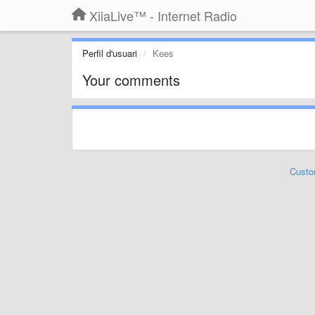
XiiaLive™ - Internet Radio
Perfil d'usuari
Kees
Your comments
Custo