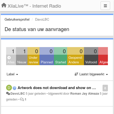
XiiaLive™ - Internet Radio
Gebruikersprofiel
DavoLBC
De status van uw aanvragen
1
1
0
0
0
0
0
Under
Geopend:
Alles
Nieuw
review
Planned
Started
Andere
Voltooid
Afgeweze
Label
Laatst bijgewerkt
Artwork does not download and show on player
0
DavoLBC
5 jaar geleden
•
bijgewerkt door
Roman Jay Almaza
5 jaar
geleden
•
1