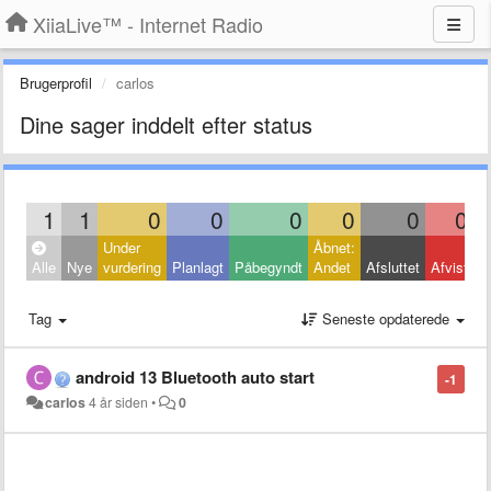
XiiaLive™ - Internet Radio
Brugerprofil
carlos
Dine sager inddelt efter status
1
1
0
0
0
0
0
0
Under
Åbnet:
L
Alle
Nye
vurdering
Planlagt
Påbegyndt
Andet
Afsluttet
Afvist
A
Tag
Seneste opdaterede
android 13 Bluetooth auto start
-1
carlos
4 år siden
•
0