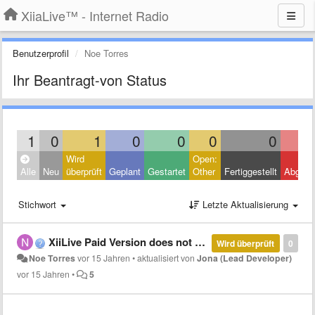
XiiaLive™ - Internet Radio
Benutzerprofil
Noe Torres
Ihr Beantragt-von Status
1
0
1
0
0
0
0
Wird
Open:
Alle
Neu
überprüft
Geplant
Gestartet
Other
Fertiggestellt
Abgele
Stichwort
Letzte Aktualisierung
XiiLive Paid Version does not work at all on my Dell Streak with Froyo.
Wird überprüft
0
Noe Torres
vor 15 Jahren
•
aktualisiert von
Jona (Lead Developer)
vor 15 Jahren
•
5