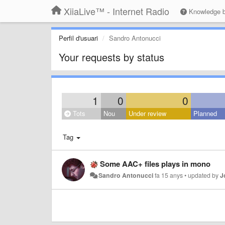
XiiaLive™ - Internet Radio
Knowledge 
Perfil d'usuari
Sandro Antonucci
Your requests by status
1
0
0
Tots
Nou
Under review
Planned
Tag
Some AAC+ files plays in mono
Sandro Antonucci
fa 15 anys
•
updated by
J