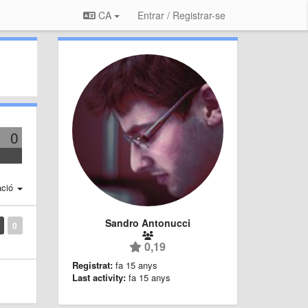
CA
Entrar / Registrar-se
0
ació
Sandro Antonucci
0
0,19
Registrat:
fa 15 anys
Last activity:
fa 15 anys