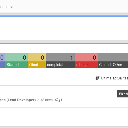
bases
0
0
0
1
0
Started
Obert
completat
rebutjat
Closed: Other
Última actualitz
Fixed
ona (Lead Developer)
fa 13 anys
•
1