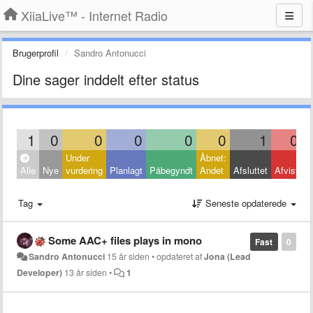
XiiaLive™ - Internet Radio
Brugerprofil
Sandro Antonucci
Dine sager inddelt efter status
1
0
0
0
0
0
1
0
Under
Åbnet:
L
Alle
Nye
vurdering
Planlagt
Påbegyndt
Andet
Afsluttet
Afvist
A
Tag
Seneste opdaterede
Some AAC+ files plays in mono
Fast
0
Sandro Antonucci
15 år siden
•
opdateret af
Jona (Lead
Developer)
13 år siden
•
1