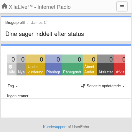
XiiaLive™ - Internet Radio
Brugerprofil
James C
Dine sager inddelt efter status
0
0
0
0
0
0
0
0
Under
Åbnet:
L
Alle
Nye
vurdering
Planlagt
Påbegyndt
Andet
Afsluttet
Afvist
A
Tag
Seneste opdaterede
Ingen emner
Kundesupport
af UserEcho