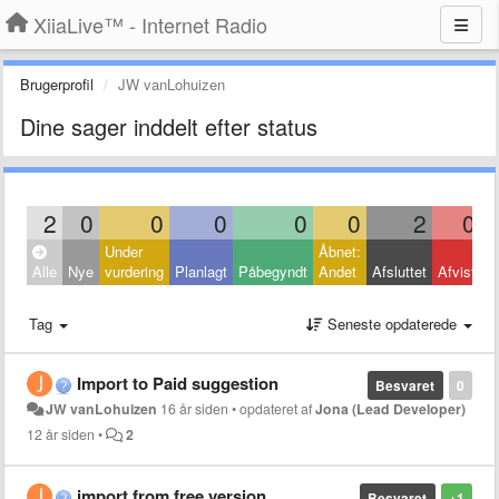
XiiaLive™ - Internet Radio
Brugerprofil
JW vanLohuizen
Dine sager inddelt efter status
2
0
0
0
0
0
2
0
Under
Åbnet:
L
Alle
Nye
vurdering
Planlagt
Påbegyndt
Andet
Afsluttet
Afvist
A
Tag
Seneste opdaterede
Import to Paid suggestion
Besvaret
0
JW vanLohuizen
16 år siden
•
opdateret af
Jona (Lead Developer)
12 år siden
•
2
import from free version
Besvaret
+1