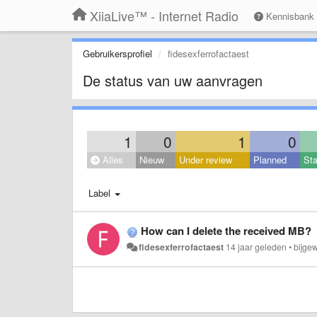
XiiaLive™ - Internet Radio
Kennisbank
Gebruikersprofiel
fidesexferrofactaest
De status van uw aanvragen
1
0
1
0
Alles
Nieuw
Under review
Planned
Sta
Label
How can I delete the received MB?
fidesexferrofactaest
14 jaar geleden
•
bijge