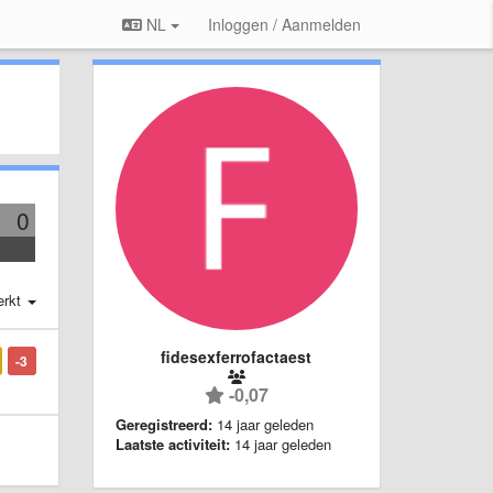
NL
Inloggen / Aanmelden
0
erkt
fidesexferrofactaest
-3
-0,07
Geregistreerd:
14 jaar geleden
Laatste activiteit:
14 jaar geleden