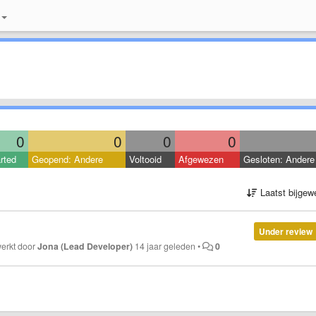
0
0
0
0
rted
Geopend: Andere
Voltooid
Afgewezen
Gesloten: Andere
Laatst bijgew
Under review
werkt door
Jona (Lead Developer)
14 jaar geleden
•
0