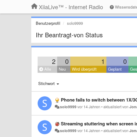
XiiaLive™ - Internet Radio
Wissensdat
Benutzerprofil
solo9999
Ihr Beantragt-von Status
2
0
1
0
Alle
Neu
Wird überprüft
Geplant
Ges
Stichwort
Phone fails to switch between 1X/3
solo9999
vor 14 Jahren
•
aktualisiert von
Jon
Streaming stuttering when screen is
solo9999
vor 14 Jahren
•
aktualisiert von
Jon