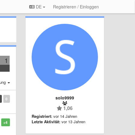
DE
Registrieren / Einloggen
1
rung
solo9999
0
1,06
Registriert:
vor 14 Jahren
Letzte Aktivität:
vor 13 Jahren
+4