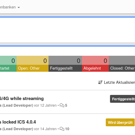
enbanken
0
0
0
0
tartet
Open: Other
Fertiggestellt
Abgelehnt
Closed: Other
Letzte Aktualisie
G/4G while streaming
Fertiggestellt
a (Lead Developer)
vor 12 Jahren
•
5
 locked ICS 4.0.4
Wird überprüft
a (Lead Developer)
vor 14 Jahren
•
10