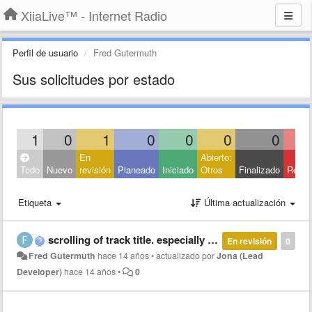
XiiaLive™ - Internet Radio
Perfil de usuario
Fred Gutermuth
Sus solicitudes por estado
1
0
1
0
0
0
0
En
Abierto:
Todo
Nuevo
revisión
Planeado
Iniciado
Otros
Finalizado
Rech
Etiqueta
Última actualización
scrolling of track title. especially in landscape mode.
En revisión
0
Fred Gutermuth
hace 14 años
•
actualizado por
Jona (Lead
Developer)
hace 14 años
•
0