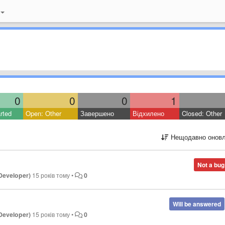
0
0
0
1
rted
Open: Other
Завершено
Відхилено
Closed: Other
Нещодавно оновл
Not a bug
Developer)
15 років тому
•
0
Will be answered
Developer)
15 років тому
•
0