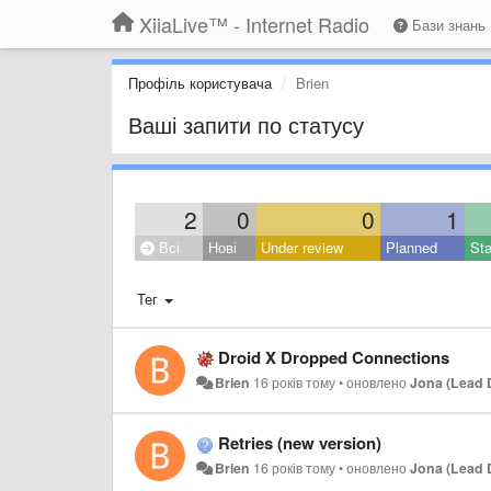
XiiaLive™ - Internet Radio
Бази знань
Профіль користувача
Brien
Ваші запити по статусу
2
0
0
1
Всі
Нові
Under review
Planned
Sta
Тег
Droid X Dropped Connections
Brien
16 років тому
•
оновлено
Jona (Lead 
Retries (new version)
Brien
16 років тому
•
оновлено
Jona (Lead 