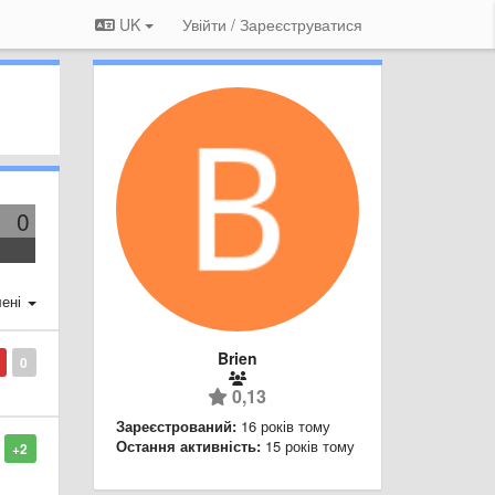
UK
Увійти / Зареєструватися
0
ені
Brien
0
0,13
Зареєстрований:
16 років тому
Остання активність:
15 років тому
+2