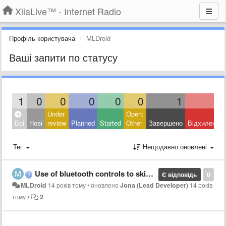
XiiaLive™ - Internet Radio
Профіль користувача
MLDroid
Ваші запити по статусу
1
0
0
0
0
0
1
0
Under
Open:
Всі
Нові
review
Planned
Started
Other
Завершено
Відхилено
Тег
Нещодавно оновлені
Use of bluetooth controls to skip through favorites on my car
Є відповідь
0
MLDroid
14 років тому
•
оновлено
Jona (Lead Developer)
14 років
тому
•
2