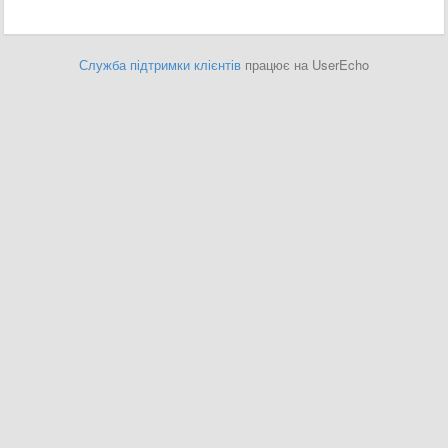
Служба підтримки клієнтів
працює на UserEcho