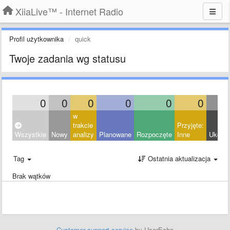
XiiaLive™ - Internet Radio
Profil użytkownika
quick
Twoje zadania wg statusu
0
0
0
0
0
0
w
trakcie
Przyjęte:
Wszystkie
Nowy
analizy
Planowane
Rozpoczęte
Inne
Ukońc
Tag
Ostatnia aktualizacja
Brak wątków
Customer support service
by UserEcho