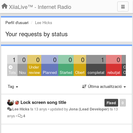
XiiaLive™ - Internet Radio
Perfil d'usuari
Lee Hicks
Your requests by status
1
0
0
0
0
0
1
0
Under
Close
Tots
Nou
review
Planned
Started
Obert
completat
rebutjat
Other
Tag
Última actualització
Lock screen song title
Fixed
0
Lee Hicks
fa 13 anys
•
updated by
Jona (Lead Developer)
fa 13
anys
•
4