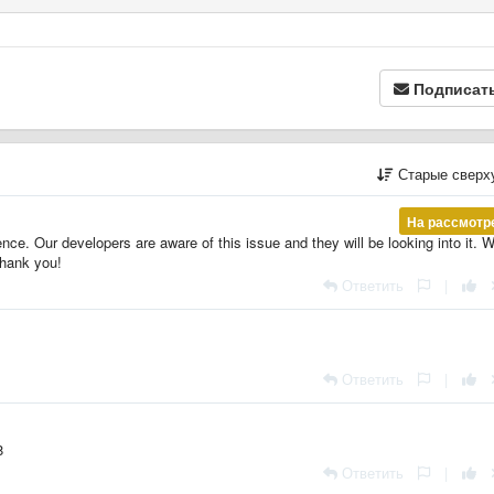
Подписат
Старые сверх
На рассмотр
nce. Our developers are aware of this issue and they will be looking into it. 
Thank you!
Ответить
|
Ответить
|
8
Ответить
|