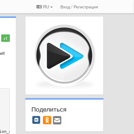
RU
Вход / Регистрация
+1
ill
Поделиться
ion_enabled=false, prebuffer_length=5000, lock_screen_ct