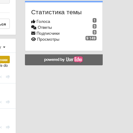
Статистика темы
1
Голоса
ься
3
Ответы
3
Подписчики
9 149
Просмотры
у
ении
We do