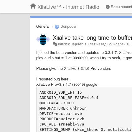
XiiaLive™ - Internet Radio
Базы знан
General
Вопросы
Xiialive take long time to buff
Patrick Jepsen
10 лет назад
•
обновлен
10 
I joined the beta version and updated to 3.3.1.7. Xiialive
play audio but still at 00:00:00. when i try to seek, it g
Please give me Xiialive 3.3.1.6 Pro version.
I reported bug here:
XiiaLive Pro=3.3.1.7 (30049) google
ANDROID_SDK_INT=15

ANDROID_SDK_RELEASE=4.0.4

MODEL=TAC-70031

MANUFACTURER=unknown

DEVICE=nuclear-evb

PRODUCT=nuclear_evb

CPU_ABI=armeabi-v7a

SETTINGS_DUMP={skin_theme=0, notificati