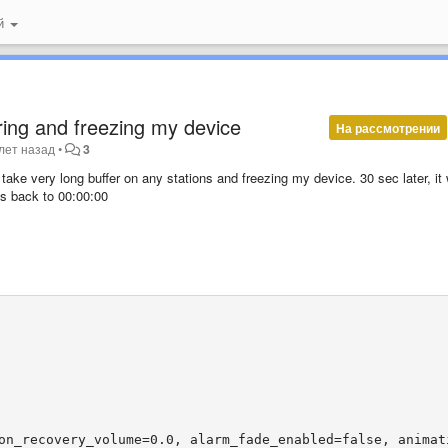
ий
ering and freezing my device
На рассмотрении
лет назад
•
3
 take very long buffer on any stations and freezing my device. 30 sec later, it w
oes back to 00:00:00
on_recovery_volume=0.0, alarm_fade_enabled=false, animat