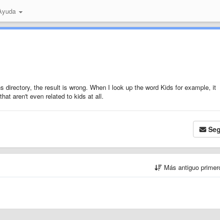
 Ayuda
s directory, the result is wrong. When I look up the word Kids for example, it
hat aren't even related to kids at all.
Seg
Más antiguo prime