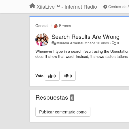
XiiaLive™ - Internet Radio
Centros de
General
Errores
Search Results Are Wrong
Mikaela Arsenault
hace 10 años
•
0
Whenever I type in a search result using the Uberstation
doesn't show that word. Instead, it shows radio stations t
Voto
0
0
Respuestas
0