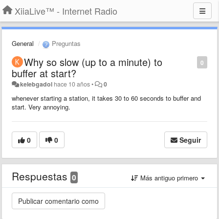
XiiaLive™ - Internet Radio
General
Preguntas
Why so slow (up to a minute) to
0
buffer at start?
kelebgadol
hace 10 años
•
0
whenever starting a station, it takes 30 to 60 seconds to buffer and
start. Very annoying.
0
0
Seguir
Respuestas
0
Más antiguo primero