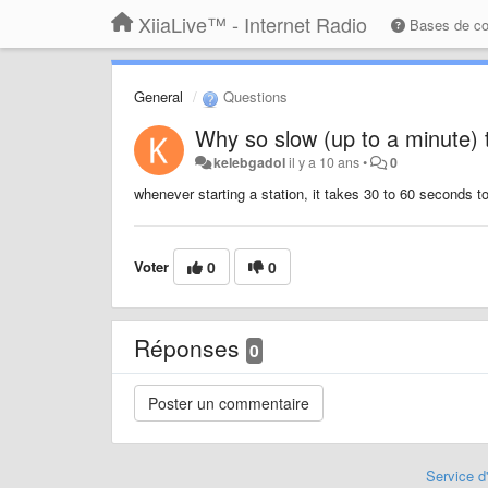
XiiaLive™ - Internet Radio
Bases de c
General
Questions
Why so slow (up to a minute) t
kelebgadol
il y a 10 ans
•
0
whenever starting a station, it takes 30 to 60 seconds to
Voter
0
0
Réponses
0
Service d