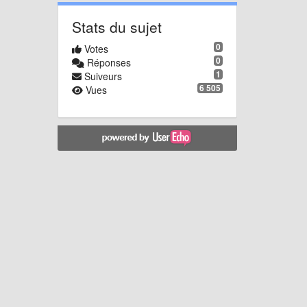
Stats du sujet
0
Votes
0
Réponses
1
Suiveurs
6 505
Vues