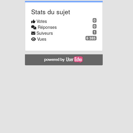
Stats du sujet
0
Votes
0
Réponses
1
Suiveurs
6 385
Vues