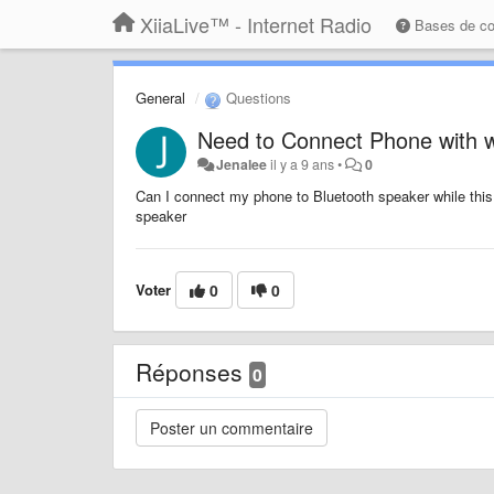
XiiaLive™ - Internet Radio
Bases de c
General
Questions
Need to Connect Phone with w
Jenalee
il y a 9 ans
•
0
Can I connect my phone to Bluetooth speaker while this 
speaker
Voter
0
0
Réponses
0