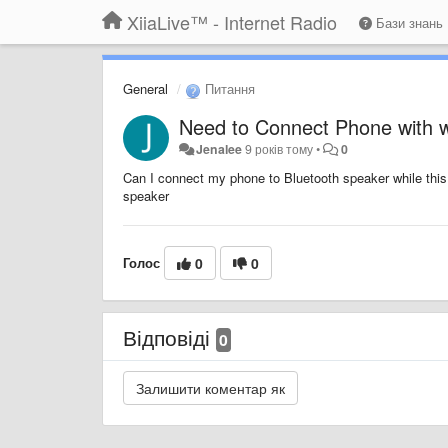
XiiaLive™ - Internet Radio
Бази знань
General
Питання
Need to Connect Phone with w
Jenalee
9 років тому
•
0
Can I connect my phone to Bluetooth speaker while this 
speaker
Голос
0
0
Відповіді
0