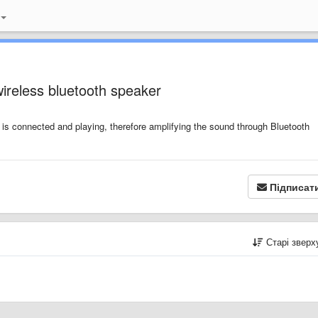
ireless bluetooth speaker
is connected and playing, therefore amplifying the sound through Bluetooth
Підписат
Старі звер