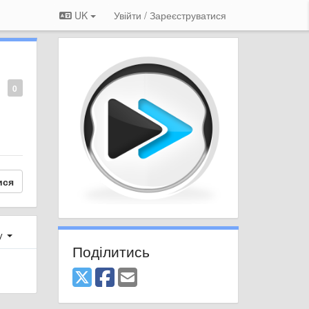
UK
Увійти / Зареєструватися
0
ися
ху
Поділитись