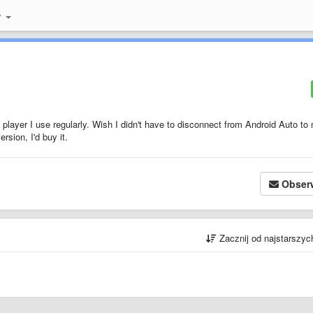
y
a player I use regularly. Wish I didn't have to disconnect from Android Auto t
ersion, I'd buy it.
Obser
Zacznij od najstarszy