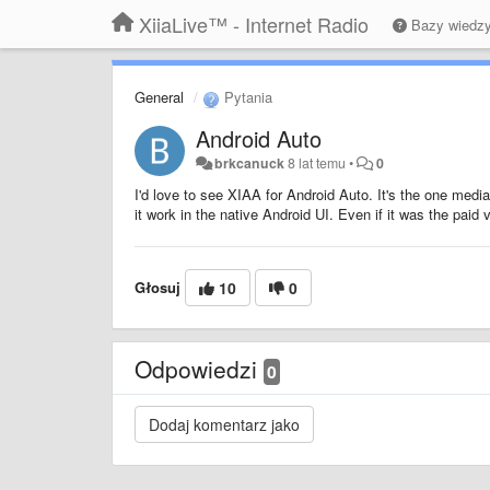
XiiaLive™ - Internet Radio
Bazy wiedz
General
Pytania
Android Auto
brkcanuck
8 lat temu
•
0
I'd love to see XIAA for Android Auto. It's the one medi
it work in the native Android UI. Even if it was the paid v
Głosuj
10
0
Odpowiedzi
0