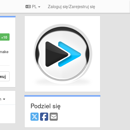
PL
Zaloguj się/Zarejestruj się
+10
o make
wuj
ch
Podziel się