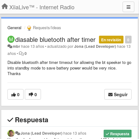
XiiaLive™ - Internet Radio
General
Requests/Ideas
diasable bluetooth after timer
En revisión
0
mbr
hace 13 años
•
actualizado por
Jona (Lead Developer)
hace 13
años
•
0
Disable bluetooth after timer timeout for allowing the bt speeker to go
into standby mode to save battery power would be very nice.
Thanks
0
0
Seguir
Respuesta
Jona (Lead Developer)
hace 13 años
Respuesta