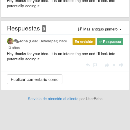
Hey thanks for your idea. It is an interesting one and I'll look into
potentially adding it.
Respuestas
0
Más antiguo primero
Jona (Lead Developer)
hace
En revisión
Respuesta
13 años
Hey thanks for your idea. It is an interesting one and I'll look into
potentially adding it.
|
Servicio de atención al cliente
por UserEcho