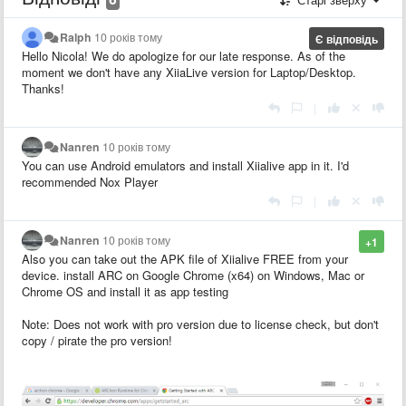
Ralph
10 років тому
Є відповідь
Hello Nicola! We do apologize for our late response. As of the
moment we don't have any XiiaLive version for Laptop/Desktop.
Thanks!
|
Nanren
10 років тому
You can use Android emulators and install Xiialive app in it. I'd
recommended Nox Player
|
Nanren
10 років тому
+1
Also you can take out the APK file of Xiialive FREE from your
device. install ARC on Google Chrome (x64) on Windows, Mac or
Chrome OS and install it as app testing
Note: Does not work with pro version due to license check, but don't
copy / pirate the pro version!