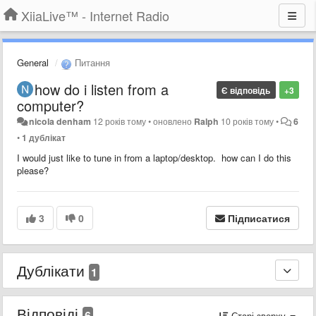
XiiaLive™ - Internet Radio
General
Питання
how do i listen from a
Є відповідь
+3
computer?
nicola denham
12 років тому
•
оновлено
Ralph
10 років тому
•
6
•
1 дублікат
I would just like to tune in from a laptop/desktop. how can I do this
please?
3
0
Підписатися
Дублікати
1
Відповіді
6
Старі зверху