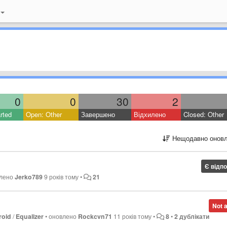
0
0
30
2
rted
Open: Other
Завершено
Відхилено
Closed: Other
Нещодавно оновл
Є відп
влено
Jerko789
9 років тому
•
21
Not 
roid
/
Equalizer
•
оновлено
Rockcvn71
11 років тому
•
8
•
2 дублікати