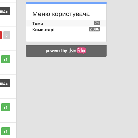
овідь
Меню користувача
Теми
71
Коментарі
2 386
0
+1
овідь
+1
+1