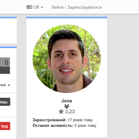
UK
Увійти / Зареєструватися
0
ені
Jona
овідь
3,23
Зареєстрований:
17 років тому
Остання активність:
2 роки тому
a bug