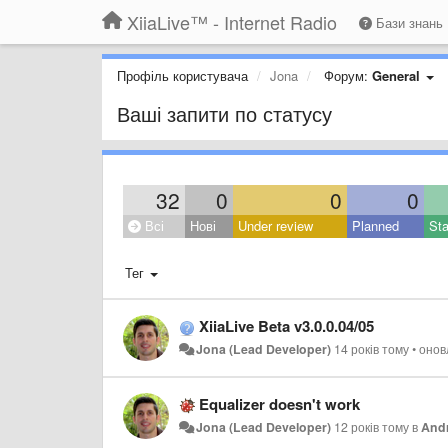
XiiaLive™ - Internet Radio
Бази знань
Профіль користувача
Jona
Форум:
General
Ваші запити по статусу
32
0
0
0
Всі
Нові
Under review
Planned
Sta
Тег
XiiaLive Beta v3.0.0.04/05
Jona (Lead Developer)
14 років тому
•
оно
Equalizer doesn't work
Jona (Lead Developer)
12 років тому
в
And