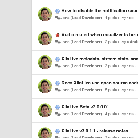
How to disable the notification so
Jona (Lead Developer)
14 років тому
•
оно
Audio muted when equalizer is tur
Jona (Lead Developer)
12 років тому
в
And
XiiaLive metadata, stream stats, an
Jona (Lead Developer)
13 років тому
•
оно
Does XiiaLive use open source cod
Jona (Lead Developer)
15 років тому
•
оно
XiiaLive Beta v3.0.0.01
Jona (Lead Developer)
14 років тому
•
оно
XiiaLive v3.0.1.1 - release notes
Jona (Lead Developer)
13 років тому
•
оно