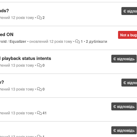
unds?
Є відп
влений
12 років тому
•
2
ned ON
Not a bug
roid
/
Equalizer
•
оновлений
12 років тому
•
1
•
2 дублікати
d playback status intents
Є відповідь
влений
13 років тому
•
0
e?
Є відп
влений
13 років тому
•
0
Є відповідь
влений
13 років тому
•
41
Є відповідь
влений
13 років тому
•
1