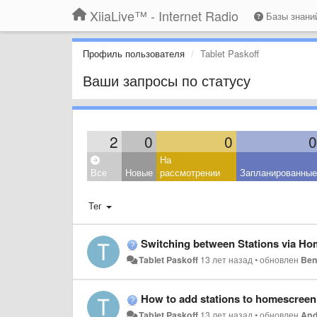
XiiaLive™ - Internet Radio
Базы знан
Профиль пользователя
Tablet Paskoff
Ваши запросы по статусу
2
0
0
0
На
Все
Новые
рассмотрении
Запланированные
Тег
Switching between Stations via Ho
Tablet Paskoff
13 лет назад
•
обновлен
Ben
How to add stations to homescree
Tablet Paskoff
13 лет назад
•
обновлен
And