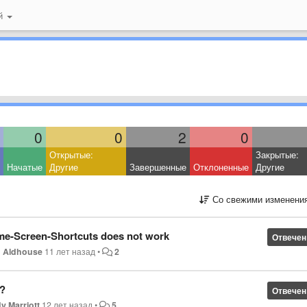
ий
0
0
2
0
Открытые:
Закрытые:
Начатые
Другие
Завершенные
Отклоненные
Другие
Со свежими изменени
me-Screen-Shortcuts does not work
Отвечен
 Aldhouse
11 лет назад
•
2
n?
Отвечен
y Marriott
12 лет назад
•
5