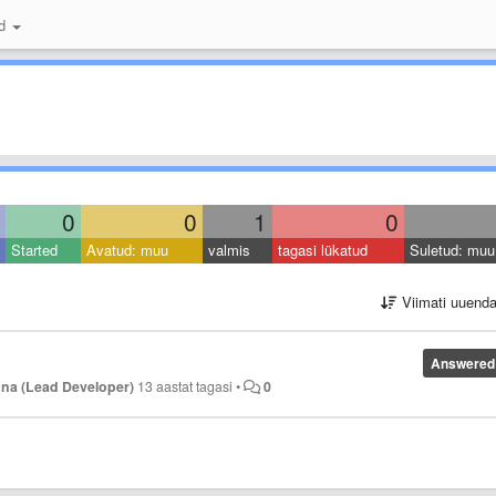
id
0
0
1
0
Started
Avatud: muu
valmis
tagasi lükatud
Suletud: muu
Viimati uuend
Answered
na (Lead Developer)
13 aastat tagasi
•
0