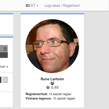
ET
Logi sisse / Registreeri
0
atud
Rune Larheim
0
0,49
Registreeritud:
13 aastat tagasi
Viimane tegevus:
13 aastat tagasi