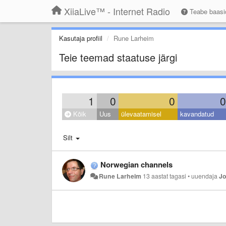
XiiaLive™ - Internet Radio
Teabe baas
Kasutaja profiil
Rune Larheim
Teie teemad staatuse järgi
1
0
0
0
Kõik
Uus
ülevaatamisel
kavandatud
Silt
Norwegian channels
Rune Larheim
13 aastat tagasi
•
uuendaja
Jo