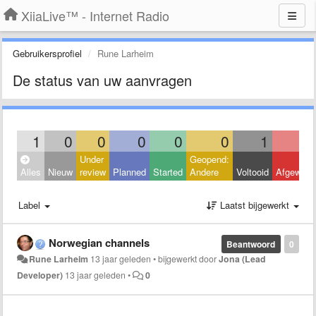
XiiaLive™ - Internet Radio
Gebruikersprofiel
Rune Larheim
De status van uw aanvragen
1
0
0
0
0
0
1
Under
Geopend:
Alles
Nieuw
review
Planned
Started
Andere
Voltooid
Afgeweze
Label
Laatst bijgewerkt
Norwegian channels
Beantwoord
0
Rune Larheim
13 jaar geleden
•
bijgewerkt door
Jona (Lead
Developer)
13 jaar geleden
•
0