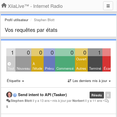
XiiaLive™ - Internet Radio
Profil utilisateur
Stephen Blott
Vos requêtes par états
1
0
0
0
0
0
1
0
Ouvert
À
:
Tout
Nouveau
l'étude
Prévu
Commencé
Autres
Terminé
Écarté
Étiquette
Les derniers mis à jour
Send intent to API (Tasker)
Résolu
0
Stephen Blott
il y a 13 ans
•
mis à jour par
Norbert
il y a 11 ans
•
5