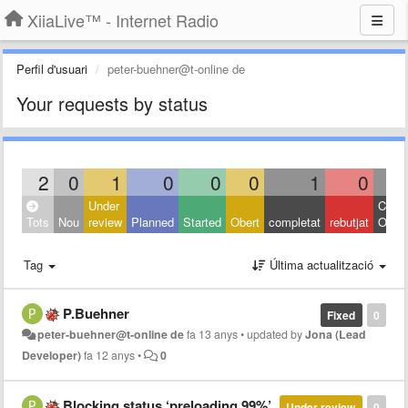
XiiaLive™ - Internet Radio
Perfil d'usuari
peter-buehner@t-online de
Your requests by status
2
0
1
0
0
0
1
0
Under
Close
Tots
Nou
review
Planned
Started
Obert
completat
rebutjat
Other
Tag
Última actualització
P.Buehner
Fixed
0
peter-buehner@t-online de
fa 13 anys
•
updated by
Jona (Lead
Developer)
fa 12 anys
•
0
Blocking status ‘preloading 99%’
Under review
0