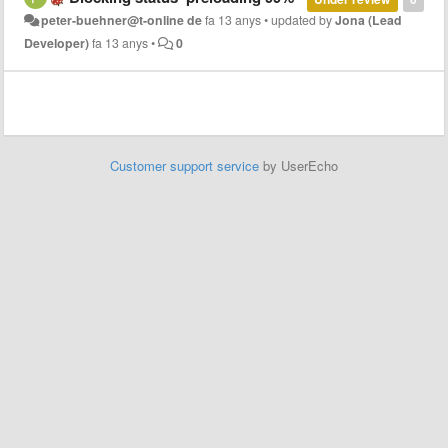
peter-buehner@t-online de
fa 13 anys
•
updated by
Jona (Lead
Developer)
fa 13 anys
•
0
Customer support service
by UserEcho