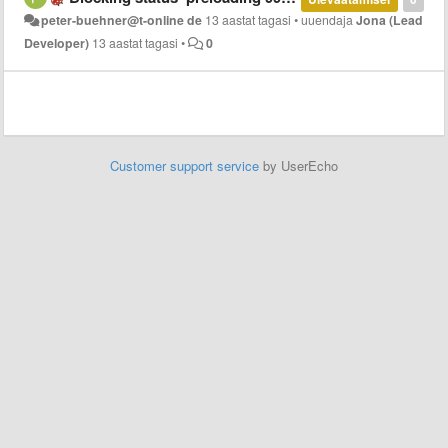
peter-buehner@t-online de
13 aastat tagasi
•
uuendaja
Jona (Lead
Developer)
13 aastat tagasi
•
0
Customer support service
by UserEcho