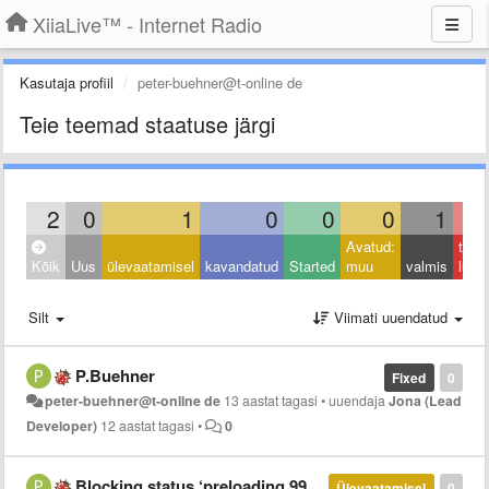
XiiaLive™ - Internet Radio
Kasutaja profiil
peter-buehner@t-online de
Teie teemad staatuse järgi
2
0
1
0
0
0
1
Avatud:
taga
Kõik
Uus
ülevaatamisel
kavandatud
Started
muu
valmis
lüka
Silt
Viimati uuendatud
P.Buehner
Fixed
0
peter-buehner@t-online de
13 aastat tagasi
•
uuendaja
Jona (Lead
Developer)
12 aastat tagasi
•
0
Blocking status ‘preloading 99%’
Ülevaatamisel
0