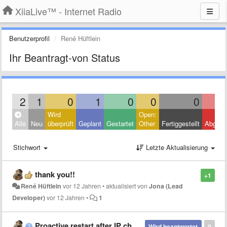
XiiaLive™ - Internet Radio
Benutzerprofil
René Hüftlein
Ihr Beantragt-von Status
2
1
0
1
0
0
0
Wird
Open:
Alle
Neu
überprüft
Geplant
Gestartet
Other
Fertiggestellt
Abgele
Stichwort
Letzte Aktualisierung
thank you!!
+1
René Hüftlein
vor 12 Jahren
•
aktualisiert von
Jona (Lead
Developer)
vor 12 Jahren
•
1
Proactive restart after IP change
Wird beantwortet
0