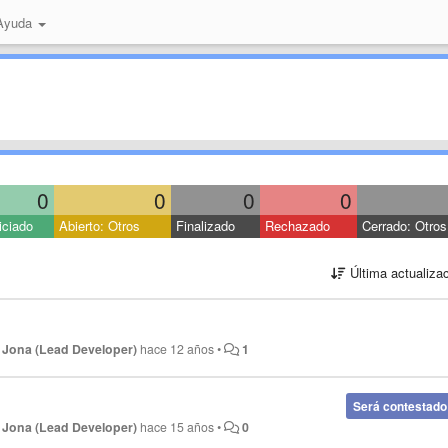
 Ayuda
0
0
0
0
iciado
Abierto: Otros
Finalizado
Rechazado
Cerrado: Otros
Última actualiza
r
Jona (Lead Developer)
hace 12 años
•
1
Será contestado
r
Jona (Lead Developer)
hace 15 años
•
0