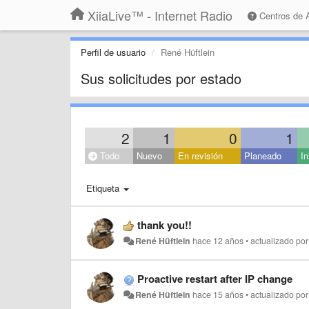
XiiaLive™ - Internet Radio
Centros de
Perfil de usuario
René Hüftlein
Sus solicitudes por estado
2
1
0
1
Todo
Nuevo
En revisión
Planeado
In
Etiqueta
thank you!!
René Hüftlein
hace 12 años
•
actualizado po
Proactive restart after IP change
René Hüftlein
hace 15 años
•
actualizado po