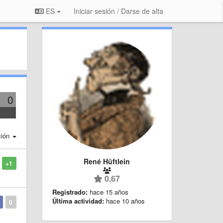
ES
Iniciar sesión / Darse de alta
0
ción
René Hüftlein
+1
0,67
Registrado:
hace 15 años
Última actividad:
hace 10 años
0