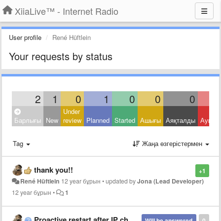
XiiaLive™ - Internet Radio
User profile
René Hüftlein
Your requests by status
2
1
0
1
0
0
0
Under
Барлығы
New
review
Planned
Started
Ашығы
Аяқталды
Ауытқ
Tag
Жаңа өзгерістермен
thank you!!
+1
René Hüftlein
12 year бұрын
•
updated by
Jona (Lead Developer)
12 year бұрын
•
1
Proactive restart after IP change
Will be answered
0