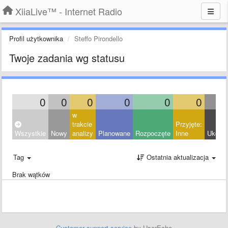
XiiaLive™ - Internet Radio
Profil użytkownika
Steffo Pirondello
Twoje zadania wg statusu
0
0
0
0
0
0
w
trakcie
Przyjęte:
Wszystkie
Nowy
analizy
Planowane
Rozpoczęte
Inne
Ukońc
Tag
Ostatnia aktualizacja
Brak wątków
Customer support service
by UserEcho