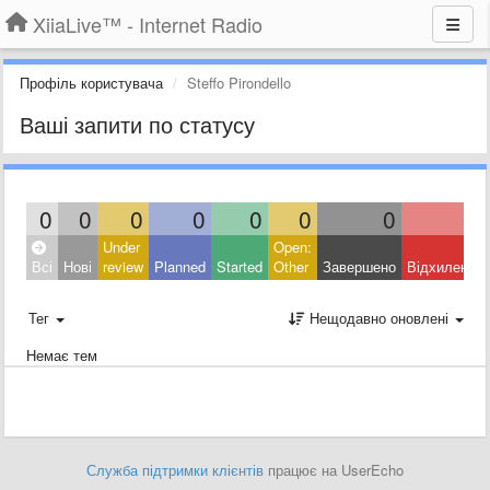
XiiaLive™ - Internet Radio
Профіль користувача
Steffo Pirondello
Ваші запити по статусу
0
0
0
0
0
0
0
0
Under
Open:
Всі
Нові
review
Planned
Started
Other
Завершено
Відхилено
Тег
Нещодавно оновлені
Немає тем
Служба підтримки клієнтів
працює на UserEcho