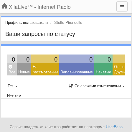
XiiaLive™ - Internet Radio
Профиль пользователя
Steffo Pirondello
Ваши запросы по статусу
0
0
0
0
0
На
Открытые
Все
Новые
рассмотрении
Запланированные
Начатые
Другие
Тег
Со свежими изменениями
Нет тем
Сервис поддержки клиентов работает на платформе
UserEcho