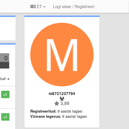
ET
Logi sisse / Registreeri
0
atud
m8721237794
+1
3,99
Registreeritud:
9 aastat tagasi
Viimane tegevus:
9 aastat tagasi
+1