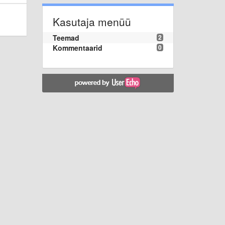
Kasutaja menüü
Teemad
2
Kommentaarid
0