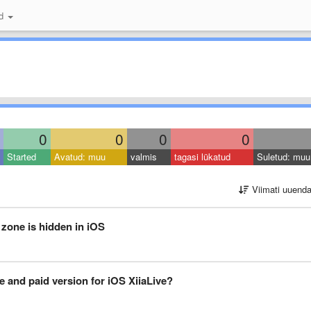
id
0
0
0
0
Started
Avatud: muu
valmis
tagasi lükatud
Suletud: muu
Viimati uuend
zone is hidden in iOS
e and paid version for iOS XiiaLive?