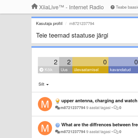
XiiaLive™ - Internet Radio
Teabe baas
Kasutaja profiil
m8721237794
Teie teemad staatuse järgi
2
2
0
0
Kõik
Uus
ülevaatamisel
kavandatud
Silt
upper antenna, charging and watch 
m8721237794
9 aastat tagasi
•
0
What are the diffrences between fre
m8721237794
9 aastat tagasi
•
0