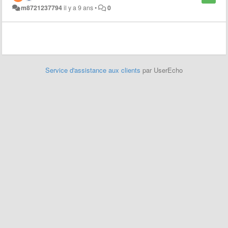
m8721237794
il y a 9 ans
•
0
Service d'assistance aux clients
par UserEcho