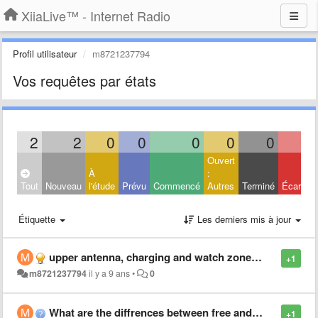
XiiaLive™ - Internet Radio
Profil utilisateur
m8721237794
Vos requêtes par états
2
2
0
0
0
0
0
0
Ouvert
À
:
Tout
Nouveau
l'étude
Prévu
Commencé
Autres
Terminé
Écarté
Étiquette
Les derniers mis à jour
upper antenna, charging and watch zone is hidden in iOS
+1
m8721237794
il y a 9 ans
•
0
What are the diffrences between free and paid version for iOS XiiaLive?
+1