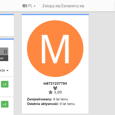
PL
Zaloguj się/Zarejestruj się
0
her
acja
m8721237794
+1
3,99
Zarejestrowany:
9 lat temu
Ostatnia aktywność:
9 lat temu
+1