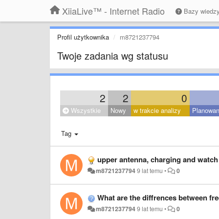
XiiaLive™ - Internet Radio
Bazy wiedz
Profil użytkownika
m8721237794
Twoje zadania wg statusu
2
2
0
Wszystkie
Nowy
w trakcie analizy
Planowa
Tag
upper antenna, charging and watch 
m8721237794
9 lat temu
•
0
What are the diffrences between fre
m8721237794
9 lat temu
•
0