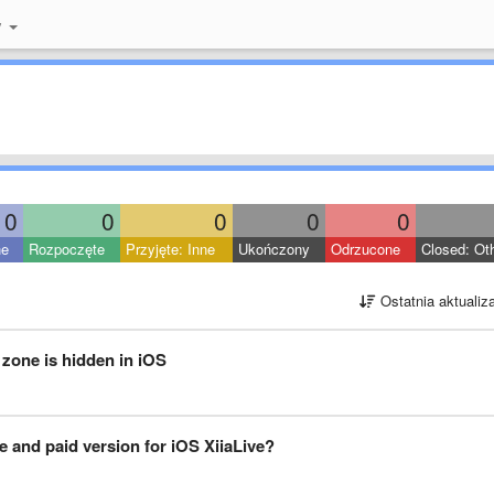
y
0
0
0
0
0
ne
Rozpoczęte
Przyjęte: Inne
Ukończony
Odrzucone
Closed: Ot
Ostatnia aktualiz
zone is hidden in iOS
e and paid version for iOS XiiaLive?