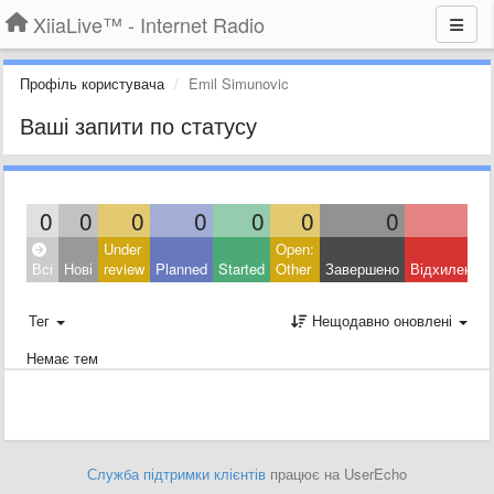
XiiaLive™ - Internet Radio
Профіль користувача
Emil Simunovic
Ваші запити по статусу
0
0
0
0
0
0
0
0
Under
Open:
Всі
Нові
review
Planned
Started
Other
Завершено
Відхилено
Тег
Нещодавно оновлені
Немає тем
Служба підтримки клієнтів
працює на UserEcho