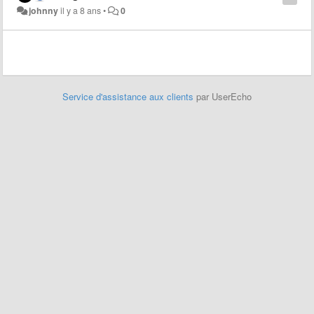
johnny
il y a 8 ans
•
0
Service d'assistance aux clients
par UserEcho