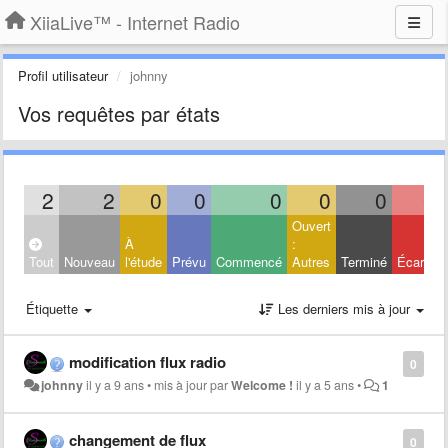
XiiaLive™ - Internet Radio
Profil utilisateur
johnny
Vos requêtes par états
2
2
0
0
0
0
0
0
Ouvert
À
:
Tout
Nouveau
l'étude
Prévu
Commencé
Autres
Terminé
Écarté
Étiquette
Les derniers mis à jour
modification flux radio
0
johnny
il y a 9 ans
•
mis à jour par
Welcome !
il y a 5 ans
•
1
changement de flux
0